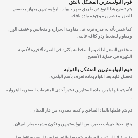
فوم البوليسترين المشكل بالبثق :
يتم تصنيع هذا النوع عن طريق صهر حبيبات البوليستيرين بجهاز مخصص
للصهر مع ضروره وجودة ماده نافخه .
كما يتميز بأنه له قدره قويه فى مقاومة الحراره و متجانس و خفيف الوزن
ومقاوم للضغط وذو كثافه عاليه .
منخفض السعر لذلك يتم أستخدامه بكثره فى الفتره ألاخيره لأهميته
الكبيره في حماية الأسطح .
فوم البوليستيرين المشكل بالقولبه :
نحصل عليه بعد القيام بماده تعرف بأسم البلمره .
لأنه يتم فيها بلمره ماده الستايرين تعتبر أحدى المنتجعات العضويه البتروليه
.
ثم يتم خلطها بالماء الساخن و كميه محدوده من غاز الميثان .
ينتج بعدها حبيبات صغيره من البوليستيرين و تكون مشبعه بغاز الميثان .
يؤدى ذلك الى تمدد الحبيبات وتجمعها والتصاقها بشكل يسمح تقطيعها