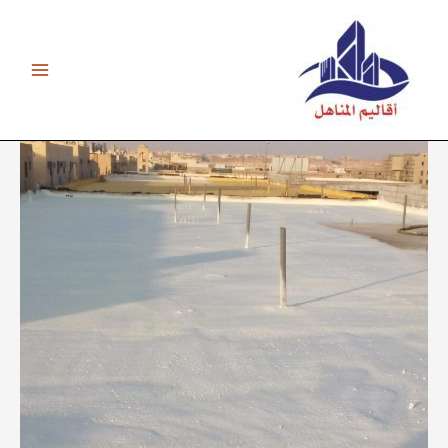
خطي
لى
لمحتوى