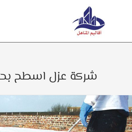
خطي
لى
لمحتوى
شركة عزل اسطح بحفر
رخص
ركة
زل
سطح
حفر