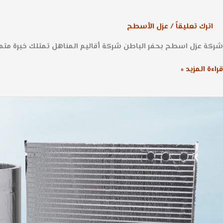
اترك تعليقاً
/
عزل الأسطح
شركة عزل اسطح بحفر الباطن شركة أقاليم المناهل تمتلك خبرة متمي
قراءة المزيد »
ركة
زل
وم
حفر
لباطن
053925361