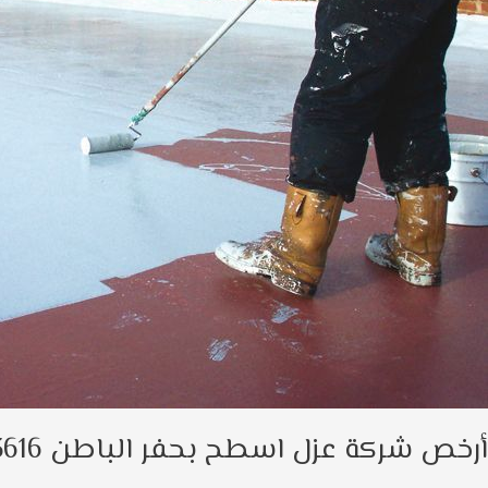
لباطن
053925361
أرخص شركة عزل اسطح بحفر الباطن 0539253616