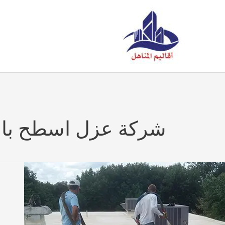
خطي
لى
لمحتوى
شركة عزل اسطح بال
ركة
زل
سطح
المجمعة
053925361