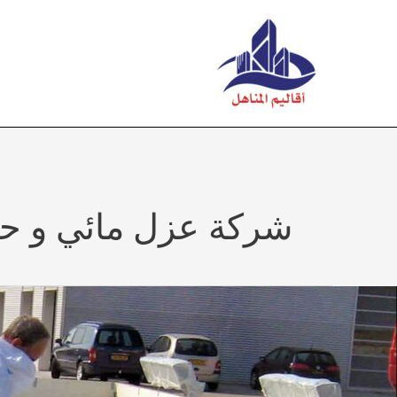
خطي
لى
لمحتوى
شركة عزل مائي و حر
فضل
ركة
زل
ائي
بريدة