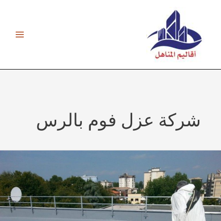
ي
توى
شركة عزل فوم بالرس
ة
رس
0539253