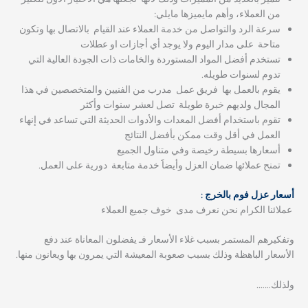
من العملاء، وأهم مايميزها مايلي:
سرعة الرد والتواصل من خدمة العملاء عند القيام بالاتصال بها وتكون
متاحة على مدار اليوم ولا يوجد أي أجازات او عطلات
تستخدم أفضل المواد المستوردة والخامات ذات الجودة العالية التي
تدوم لسنوات طويله.
يقوم بالعمل بها فريق عمل مدرب من الفنيين والمتخصصين في هذا
المجال ولديهم خبرة طويلة تصل لعشر سنوات وأكثر
تقوم باستخدام أفضل المعدات والأدوات الحديثة التي تساعد في إنهاء
العمل في أقل وقت ممكن بأفضل النتائج
أسعارها بسيطة رخيصة وفي متناول الجميع
تمنح عملائها ضمان العزل وأيضاََ خدمة متابعة دورية على العمل.
أسعار عزل فوم بالخرج :
عملائنا الكرام نحن نعرف مدى خوف جميع العملاء
وتفكيرهم المستمر بسبب غلاء الأسعار فـ يفضلون المعاناة عند دفع
الأسعار الباهظة وذلك بسبب صعوبة المعيشة التي يمرون بها ويعانون منها.
ولذلك…….