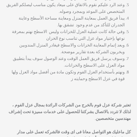
وعند الرد عليكم نقوم بالاتفاق على ميعاد يكون مناسب ليصلكم الفريق
المتخصص على الموعد وبمجرد وصوله.
يبدأ فريق العمل بمعاينة المنزل ومعاينة مساحة الأسطح وعاينة
الجدران للتأكد من عدم وجود تشقق بها.
وفي حالة كانت عملية العزل للخزانات وليس الاسطح نهتم بمعرفة
نوعها بإختيار مواد عزل التي تناسب نوع الخزان
وبعد إتمام المعاينة الخزانات والاسطح فيغادر المنزل المندوبين
ويخربون الشركة بعدة تقارير موضحة.
وسوف يرسل فريق العمل الوقت وعند الوصول سوف يبدأ بتطبيق
مواد العزل على الاسطح والخزانات.
ونهتم بأستخدام العزل الفوم وتكون مادة من أفضل مواد العزل ولها
قوة في عزل الاسطح وحمايته ز
تعتبر شركة عزل فوم بالخرج من الشركات الرائدة بمجال عزل الفوم ،
لذلك لا تتردد بالاتصال بشركتنا للحصول على خدمات مميزة تحت إشراف
مهندسين متخصصين.
كل ماعليك هو التواصل معانا فى اى وقت فالشركه تعمل على مدار