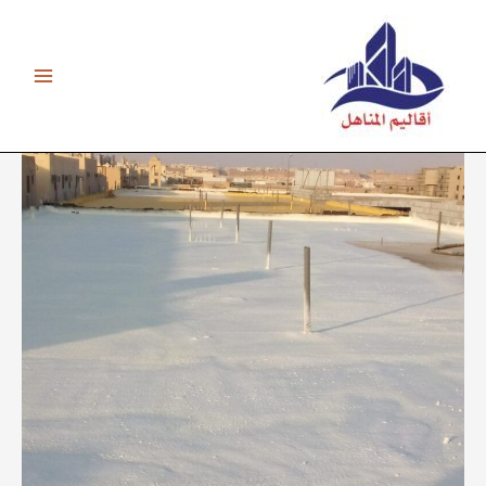
خطي
لى
لمحتوى