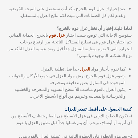
عند إختيارك عزل فوم بالخرج تأكد أنك ستحصل على النتيجة المُرضية
ونقدم لكم كل الضمانات التي تثبت لكم نتائج العزل بالمستقبل.
لماذا عليك إختيار أن تختار عزل فوم بالخرج؟
سنوضح الإجابة التي توضح سبب اختيار
عزل فوم
بالخرج : لحماية المباني
يتم اختيار عزل فوم في تصليح المشاكل الناتجة من ارتفاع درجات
الحرارة التي لا تقوم بمعاينة المنازل جداََ قبل وبعد عملية العزل للتأكد من
نوع المشكلة الموجودة بالمبني؟
كما نقوم بأخبار مواد
العزل
جداََ قبل تطلية بالمنزل
وتقوم عزل فوم بالخرج برش مواد العزل في جميع الأركان والجوانب
الموجودة في المنازل بصورة دقيقة ومحترفة
يكون العزل بالفوم مناسب للأ سطح التسوية والمتعرجة والخشبية
والخرسانية والمعدنيه وغيرهم من أنواع الأسطح الأخرى.
كيفية الحصول على أفضل تقدير للعزل:
1-
تكون الخطوة الأولى في عزل الاسطح هي القيام بتنظيف الأسطح من
أي أتربة أو
أوساخ، ويجب أن يتم غسلها جداََ قبل تطبيق العزل بالفوم.
2-
بعد هذه الخطوة فإن الخطوة الثانية في عملية العزل بالفوم هي :