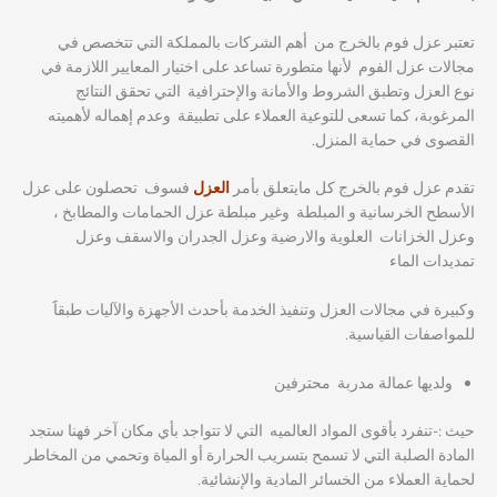
تعتبر عزل فوم بالخرج من أهم الشركات بالمملكة التي تتخصص في
مجالات عزل الفوم لأنها متطورة تساعد على اختيار المعايير اللازمة في
نوع العزل وتطبق الشروط والأمانة والإحترافية التي تحقق النتائج
المرغوبة، كما تسعى للتوعية العملاء على تطبيقة وعدم إهماله لأهميته
القصوى في حماية المنزل.
تقدم عزل فوم بالخرج كل مايتعلق بأمر
العزل
فسوف تحصلون على عزل
الأسطح الخرسانية و المبلطة وغير مبلطة عزل الحمامات والمطابخ ،
وعزل الخزانات العلوية والارضية وعزل الجدران والاسقف وعزل
تمديدات الماء
وكبيرة في مجالات العزل وتنفيذ الخدمة بأحدث الأجهزة والآليات طبقاََ
للمواصفات القياسية.
ولديها عمالة مدربة محترفين
حيث :-تنفرد بأقوى المواد العالميه التي لا تتواجد بأي مكان آخر فهنا ستجد
المادة الصلبة التي لا تسمح بتسريب الحرارة أو المياة وتحمي من المخاطر
لحماية العملاء من الخسائر المادية والإنشائية.