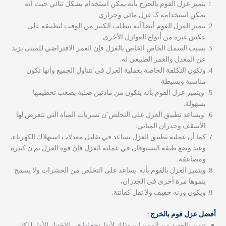
يتميز عزل الفوم بالخرج بأنه يمكن استخدام بشكل ثنائي حيث انه
يمكن استخدامه كـ عزل مائي وحراري
يتميز العزل الفوم أيضاََ أنه يتطلب الكثير من الوقت لتطبيقه على
عكس غيرة من أنواع العوازل الأخرى.
بسبب السمك الخاص الخاص بالغزل فإن العمر الافتراضي للمبنى يزيد
عن المعدل والعمر الطبيعي له.
وتكون التكلفة الخاصة بعملية العزل في َنتناول الجميع وأنها تكون
مناسبة وبسيطة
ويتميز عزل الفوم بأنه يتكون من مادتين صلبة يصعب تحطيمها
بسهولة.
ويساعد تطبيق العزل على التخلص َن تسربات المياة التي تتعرض لها
الأسقف وجدران المباني.
كما أن عملية تطبيق العزل يساعد في تقليل معدلات استهلاك الكهرباء،
وعند وضع طبقة التسيوفان في عملية العزل فإن قوة العزل تم ن كبيرة
ومضاعفة .
ويتميز العزل بالفوم بأنه يساعد على التخلص من الحشرات ولا يسمح
بنموها مرة أخرى في الجدران،
ويكون وزنه خفيف ولا تقل كفائتة.
أفضل عزل فوم بالخرج :
تتميز بالعديد من المميزات وذلك لأنها تجعلها هي الاختيار الأول للكثير