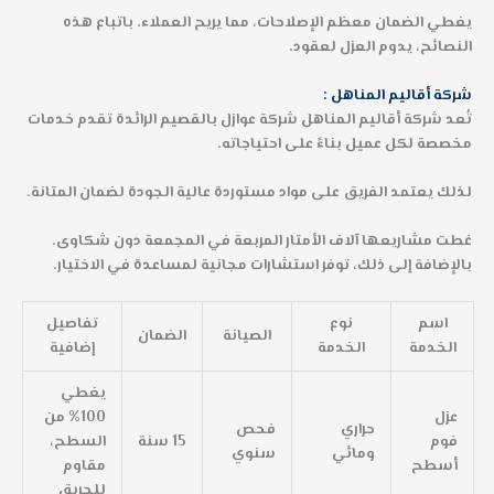
يغطي الضمان معظم الإصلاحات، مما يريح العملاء. باتباع هذه
النصائح، يدوم العزل لعقود.
شركة أقاليم المناهل :
تُعد شركة أقاليم المناهل شركة عوازل بالقصيم الرائدة تقدم خدمات
مخصصة لكل عميل بناءً على احتياجاته.
لذلك يعتمد الفريق على مواد مستوردة عالية الجودة لضمان المتانة.
غطت مشاريعها آلاف الأمتار المربعة في المجمعة دون شكاوى.
بالإضافة إلى ذلك، توفر استشارات مجانية لمساعدة في الاختيار.
اسم
نوع
تفاصيل
الصيانة
الضمان
الخدمة
الخدمة
إضافية
يغطي
عزل
100% من
حراري
فحص
فوم
15 سنة
السطح،
ومائي
سنوي
أسطح
مقاوم
للحريق