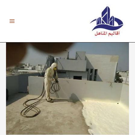
خطي
لى
لمحتوى