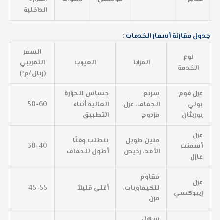
الداخلية
جدول مقارنة أسعار الخدمات :
السعر
نوع
المزايا
العيوب
التقريبي
الخدمة
(ريال/م²)
عزل فوم
سريع
حساس للحرارة
بولي
الجفاف، عزل
العالية أثناء
50-60
يوريثان
مزدوج
التطبيق
عزل
متين طويل
يتطلب وقتًا
أسمنت
30-40
الأمد، رخيص
أطول للجفاف
عازل
مقاوم
عزل
للكيماويات،
أغلى قليلاً
45-55
إيبوكسي
مرن
سهل