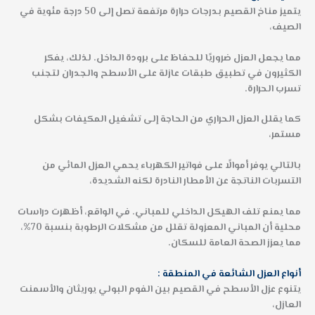
يتميز مناخ القصيم بدرجات حرارة مرتفعة تصل إلى 50 درجة مئوية في
الصيف،
مما يجعل العزل ضروريًا للحفاظ على برودة الداخل. لذلك، يفكر
الكثيرون في تطبيق طبقات عازلة على الأسطح والجدران لتجنب
تسرب الحرارة.
كما يقلل العزل الحراري من الحاجة إلى تشغيل المكيفات بشكل
مستمر،
بالتالي يوفر أموالًا على فواتير الكهرباء يحمي العزل المائي من
التسربات الناتجة عن الأمطار النادرة لكنه الشديدة،
مما يمنع تلف الهيكل الداخلي للمباني. في الواقع، أظهرت دراسات
محلية أن المباني المعزولة تقلل من مشكلات الرطوبة بنسبة 70%،
مما يعزز الصحة العامة للسكان.
أنواع العزل الشائعة في المنطقة :
يتنوع عزل الأسطح في القصيم بين الفوم البولي يوريثان والأسمنت
العازل،