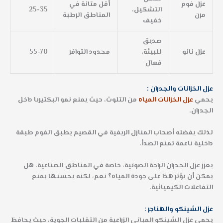
عزل فوم
أقل متانة في
التشكيل،
25-35
مرن
المناطق الرطبة
خفيف
صديق
عزل نانو
للبيئة،
محدود التوافر
55-70
فعال
عزل الخزانات والجدران :
يحمي
عزل الخزانات المياه
من التلوث، حيث يمنع نمو البكتيريا داخل
الجدران.
لذلك يفضله أصحاب المنازل الريفية في القصيم يطبق الفوم طبقة
داخلية ناعمة تمنع الصدأ.
يعزز عزل الجدران الراحة الصوتية، خاصة في المناطق الصناعية. هل
يمكن أن يؤثر هذا على جودة المياه؟ نعم، لكنه يحسنها بمنع
التفاعلات الكيميائية.
عزل الشينكو والهناجر :
يحمي عزل الشينكو المباني الزراعية من التقلبات الجوية، حيث يحافظ