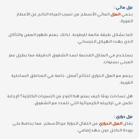
عزل مائي :
يحمي
العزل
المائي الأسطح من تسرب المياه الناتج عن الأمطار
الغزيرة،
كما يشكل طبقة مانعة للرطوبة. لذلك، يمنع ظهور العفن والتآكل
الذي يهدد الهيكل الخرساني.
يستخدم في المنازل القديمة لسد الشقوق الدقيقة مما يطيل عمر
المبنى بسنوات.
يجمع مع العزل الحراري لنتائج أفضل، خاصة في المناطق الساحلية
القريبة.
هل تساءلت يومًا كيف يمنع هذا النوع من التسربات الكارثية؟ الإجابة
تكمن في تركيبته الكيميائية التي تتمدد مع الشقوق.
عزل حراري :
يقلل
العزل الحراري
من انتقال الحرارة عبر الأسطح، مما يحافظ على
برودة الداخل دون جهد إضافي.