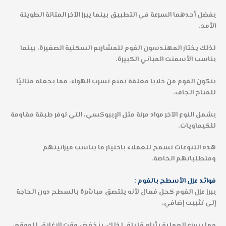
يفضل أحدهما السرعة في التطبيق بينما يبرز الآخر المتانة الطويلة
الأمد.
لذلك يختار المهندسون الفوم للمشاريع السكنية الصغيرة، بينما
يناسب الأسمنت المباني الكبيرة.
يتكون الفوم من خلايا مغلقة تمنع تسرب الهواء، مما يجعله مثاليًا
للمناخ الجاف.
يشمل النوع الآخر مواد مرنة مثل الإيبوكسي، التي توفر طبقة مقاومة
للكيماويات.
هذه التنوعات تسمح للعملاء باختيار ما يناسب ميزانيتهم
ومتطلباتهم الخاصة.
فوائد عزل الأسطح بالفوم :
يبرز عزل الفوم كحل فعال لأنه يلتصق مباشرة بالسطح دون الحاجة
إلى تثبيت إضافي،
مما يسرع العملية بأيام قليلة. لذلك، ينخفض وقت الإغلاق للموقع،