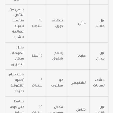
يحمي من
التآكل،
عزل
تنظيف
10
مناسب
مائي
خزانات
دوري
سنوات
للمياه
الصالحة
للشرب
يقلل
عزل
إصلاح
الضوضاء،
حراري
12 سنة
جدران
شقوق
سهل
التطبيق
باستخدام
كشف
غير
5
أجهزة
تشخيصي
تسربات
مطلوب
سنوات
إلكترونية
دقيقة
يحافظ
عزل
فحص
10
على درجة
شامل
هناجر
موسمي
سنوات
الحرارة