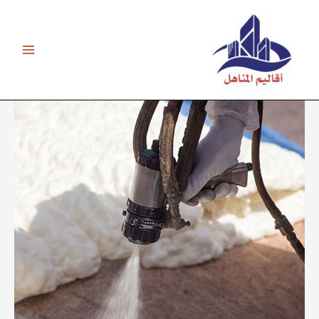
خطي
لى
لمحتوى