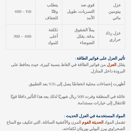
عزل
قوي ضد
يتطلب
بيتومين
التسربات، طويل
وقتًا
150 – 400
مائي
الأمد
للجفاف
يملأ الشقوق
تكلفة
عزل رذاذ
بدقة، يقلل
أعلى
400 – 700
حراري
الضوضاء
للمواد
تأثير العزل على فواتير الطاقة :
يقلل
العزل
من فواتير الطاقة في الغاط بنسبة كبيرة، حيث يحافظ على
البرودة داخل المنازل.
أظهرت إحصاءات محلية انخفاضًا يصل إلى 35% بعد التطبيق.
عائلة في المنطقة وفرت 500 ريال شهريًا لذلك يعد هذا التأثير دافعًا قويًا
للانتقال إلى خيارات مستدامة.
المواد المستخدمة في العزل الحديث :
تشمل المواد
الحديثة الفوم
المرن والأغشية السائلة، التي تتكيف مع المناخ
الصحراوي يبرز البولي يوريثان لكفاءته،