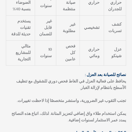
حراري
حراري
صيانة
الضوضاء
سنوات
للجدران
منتظمة
بنسبة 40%
غير
يستخدم
كشف
غير
تشخيصي
قابل
تقنيات
تسربات
مطلوبة
للضمان
حديثة للدقة
فحص
مثالي
عزل
حراري
10
كل
للمشاريع
شينكو
ومائي
سنوات
عامين
التجارية
نصائح للصيانة بعد العزل :
يحافظ على فعالية العزل في الغاط فحص دوري للشقوق مع تنظيف
الأسطح بانتظام لإزالة الغبار.
تجنب الثقوب غير الضرورية، واستشر متخصصًا إذا لاحظت تغييرات.
يمكن استخدام طلاء واق إضافي لتعزيز المتانة. لذلك، اتباع هذه النصائح
يمدد عمر الاستثمار لسنوات إضافية.