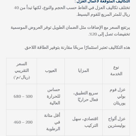
التكاليف المتوقعة لأعمال العزل :
تختلف تكاليف العزل في الغاط حسب الحجم والنوع، لكنها تبدأ من 40
ريال للمتر المربع للفوم البسيط.
يرتفع السعر مع الإضافات مثل الضمان الطويل توفر العروض الموسمية
تخفيضات تصل إلى 20%.
هذه التكاليف تعتبر استثمارًا مربحًا مقارنة بتوفير الطاقة اللاحق.
السعر
نوع
المزايا
العيوب
التقريبي
الخدمة
(ريال/م²)
عزل فوم
حساس
سريع التطبيق،
بولي
للحرارة
300 – 680
فعال حراريًا
يوريثان
العالية
أقل متانة
عزل ألواح
اقتصادي، سهل
في
200 – 460
بوليسترين
التركيب
الرطوبة