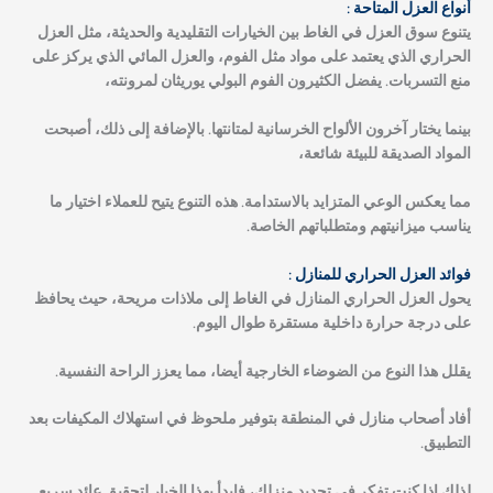
أنواع العزل المتاحة :
يتنوع سوق العزل في الغاط بين الخيارات التقليدية والحديثة، مثل العزل
الحراري الذي يعتمد على مواد مثل الفوم، والعزل المائي الذي يركز على
منع التسربات. يفضل الكثيرون الفوم البولي يوريثان لمرونته،
بينما يختار آخرون الألواح الخرسانية لمتانتها. بالإضافة إلى ذلك، أصبحت
المواد الصديقة للبيئة شائعة،
مما يعكس الوعي المتزايد بالاستدامة. هذه التنوع يتيح للعملاء اختيار ما
يناسب ميزانيتهم ومتطلباتهم الخاصة.
فوائد العزل الحراري للمنازل :
يحول العزل الحراري المنازل في الغاط إلى ملاذات مريحة، حيث يحافظ
على درجة حرارة داخلية مستقرة طوال اليوم.
يقلل هذا النوع من الضوضاء الخارجية أيضا، مما يعزز الراحة النفسية.
أفاد أصحاب منازل في المنطقة بتوفير ملحوظ في استهلاك المكيفات بعد
التطبيق.
لذلك إذا كنت تفكر في تجديد منزلك، فابدأ بهذا الخيار لتحقيق عائد سريع