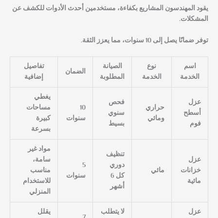
يقود المهندسون المشاريع بكفاءة، مستخدمين أحدث الأدوات للكشف عن
المشكلات.
توفر ضمانًا يصل إلى 10 سنوات، مما يعزز الثقة.
اسم
نوع
الصيانة
تفاصيل
الضمان
الخدمة
الخدمة
المطلوبة
إضافية
يغطي
عزل
فحص
حراري
10
مساحات
أسطح
سنوي
ومائي
سنوات
كبيرة
فوم
بسيط
بسرعة
مواد غير
تنظيف
عزل
سامة،
دوري
5
خزانات
مائي
مناسب
كل 6
سنوات
مائية
للاستخدام
أشهر
المنزلي
عزل
لا يتطلب
يقلل
7