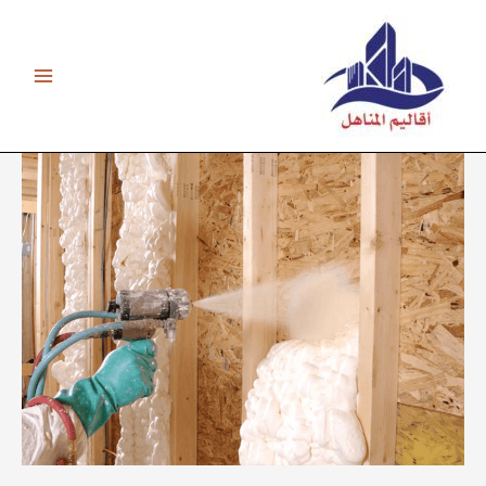
خطي
لى
لمحتوى