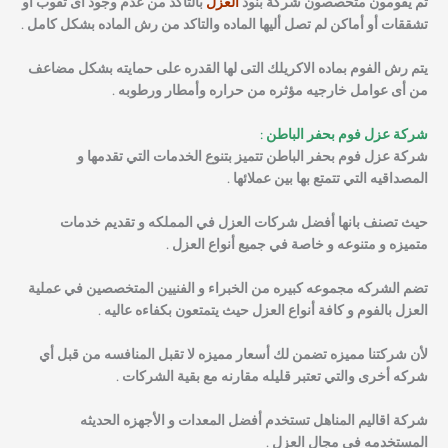
ثم يقومون متخصصون شركة بنود
العزل
بالتاكد من عدم وجود أى ثقوب أو
تشققات أو أماكن لم تصل أليها الماده والتاكد من رش الماده بشكل كامل .
يتم رش الفوم بماده الاكريلك التى لها القدره على حمايته بشكل مضاعف
من أى عوامل خارجيه مؤثره من حراره وأمطار ورطوبه .
شركة عزل فوم بحفر الباطن :
شركة عزل فوم
بحفر الباطن تتميز بتنوع الخدمات التي تقدمها و
المصداقيه التي تتمتع بها بين عملائها .
حيث تصنف بانها أفضل شركات العزل في المملكه و تقديم خدمات
متميزه و متنوعه و خاصة في جميع أنواع العزل .
تضم الشركه مجموعه كبيره من الخبراء و الفنيين المتخصصين في عملية
العزل بالفوم و كافة أنواع العزل حيث يتمتعون بكفاءه عاليه .
لأن شركتنا مميزه تضمن لك أسعار مميزه لا تقبل المنافسه من قبل أي
شركه أخرى والتي تعتبر قليله مقارنه مع بقية الشركات .
شركة اقاليم المناهل تستخدم أفضل المعدات و الأجهزه الحديثه
المستخدمه في مجال العزل .