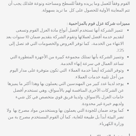
الفوم وفقاََ للعمل وما يريده وفقاََ للسطح ومساحته ونوعة فلذلك يجب أن
تتم المعاينة الأولية للحصول على كل ما تريد بسهولة.
مميزات شركة عزل فوم بالمزاحمية :
تتميز الشركة أنها تستخدم أفضل أنواع مادة العزل الفوم وتسعى
لتقديم خدمة أفضل لعملائها وتقوم الشركة بتقديم ضمان 10 سنوات بعد
الانتهاء من الخدمة، كما توفر العروض والخصومات التي قد تصل إلى
25٪.
وتتميز الشركة بأنها تمتلك مجموعة كبيرة من الأجهزة المتطورة التي
تساعد العمال في سرعة إنهاء الخدمة.
وتوفر الشركة أيضاََ خدمة العملاء التي تكون متوفرة على مدار اليوم
من أجل تلبية خدمات العملاء.
يوجد لدينا عدد كبير من المهندسين التي يعملون بها وهذا أكثر ما يميزها
عن الشركات الأخرى المنافسة لهم بالأسواق، وهي تستخدم أفضل
خامات العزل بالاسواق، ولدينا فريق قوي متخصص في كل شيء
ولديهم خبرة غير محدودة.
كما يوجد ضمان للجودة التي يعملون بها ويستخدمن مواد مصرح بها ولا
تضر البيئة أبداََ بل طبيعة للغاية، كما أن الفوم المستخدم مصرح بة من
وزارة الكهرباء.