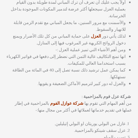
أولاََ يجب عليك أن تعرف أن ترك المباني لمدة طويلة بدون القيام
بعملية العزل سيجعلها أكثر عرضة لتدمير المكونات الموجودة بداخل
الخرسانة.
والأسمنت مع مرور السنين، ما يجعل المباني مع تقدم الزمن قابلة
للانهيار والسقوط.
لذلك يأتي دور
العزل
على حماية المباني من كل تلك الأضرار ويمنع
دخول الروائح الكريهة غير المرغوب فيها إلى المنازل.
ومن أهم الأشياء التي تميز عملية العزل :-
انها تمنع التكاليف عالية الثمن التي نضطر إلى دفعها في فواتير الكهرباء
بسبب استخدامنا العالي للمكيفات.
كما يمكن عمل ترشيد ذلك نسبة تصل إلى 40 في المائة من الطاقة
نستهلكها.
والعزل له دور كبير لترميم الأماكن الضعيفة و يقويها.
شركة عزل فوم بالمزاحمية :
من أهم المهام التي تقوم بها
شركة عوازل الفوم
بالمزاحمية في إطار
عملها في تقديم خدماتها لعملائها في أكثر من مجال منها:-
عازل من البولي يوريثان او البولي إثيليلين.
عزل سقف شينكو بالمزاحمية.
تسرب المياه.