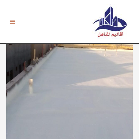
خطي
لى
لمحتوى