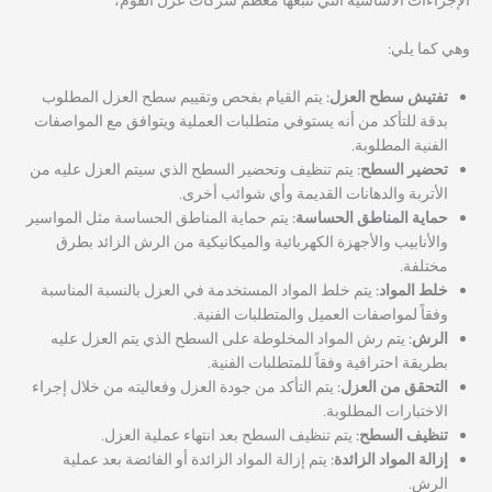
الإجراءات الأساسية التي تتبعها معظم شركات عزل الفوم،
وهي كما يلي:
تفتيش سطح العزل:
يتم القيام بفحص وتقييم سطح العزل المطلوب
بدقة للتأكد من أنه يستوفي متطلبات العملية ويتوافق مع المواصفات
الفنية المطلوبة.
تحضير السطح:
يتم تنظيف وتحضير السطح الذي سيتم العزل عليه من
الأتربة والدهانات القديمة وأي شوائب أخرى.
حماية المناطق الحساسة:
يتم حماية المناطق الحساسة مثل المواسير
والأنابيب والأجهزة الكهربائية والميكانيكية من الرش الزائد بطرق
مختلفة.
خلط المواد:
يتم خلط المواد المستخدمة في العزل بالنسبة المناسبة
وفقاً لمواصفات العميل والمتطلبات الفنية.
الرش:
يتم رش المواد المخلوطة على السطح الذي يتم العزل عليه
بطريقة احترافية وفقاً للمتطلبات الفنية.
التحقق من العزل:
يتم التأكد من جودة العزل وفعاليته من خلال إجراء
الاختبارات المطلوبة.
تنظيف السطح:
يتم تنظيف السطح بعد انتهاء عملية العزل.
إزالة المواد الزائدة:
يتم إزالة المواد الزائدة أو الفائضة بعد عملية
الرش.