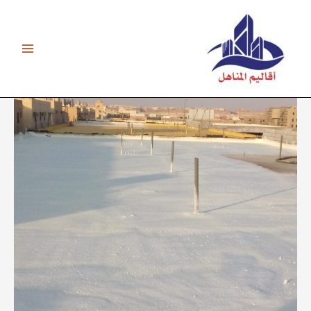
خطي
لى
لمحتوى