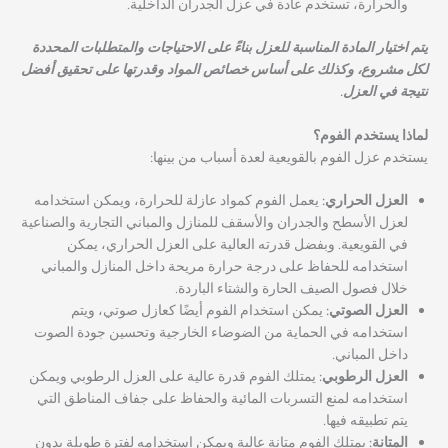
والحرارة، تستخدم عادة في عزل الجدران الداخلية.
يتم اختيار المادة المناسبة للعزل بناءً على الاحتياجات والمتطلبات المحددة
لكل مشروع، وكذلك على أساس خصائص المواد وقدرتها على تحقيق أفضل
نتيجة في العزل.
لماذا يستخ
دم الفوم؟
يستخدم عزل الفوم بالقويعية لعدة أسباب من بينها:
العزل الحراري:
يعمل الفوم كمواد عازلة للحرارة، ويمكن استخدامه
لعزل الأسطح والجدران والأسقف للمنازل والمباني التجارية والصناعية
في القويعية. وبفضل قدرته العالية على العزل الحراري، يمكن
استخدامه للحفاظ على درجة حرارة مريحة داخل المنازل والمباني
خلال فصول الصيف الحارة والشتاء الباردة.
العزل الصوتي:
يمكن استخدام الفوم أيضًا كعازل صوتي، ويتم
استخدامه في الحماية من الضوضاء الخارجية وتحسين جودة الصوت
داخل المباني.
العزل الرطوبي:
يمتلك الفوم قدرة عالية على العزل الرطوبي ويمكن
استخدامه لمنع التسربات المائية والحفاظ على جفاف المناطق التي
يتم تطبيقه فيها.
المتانة:
يمتلك الفوم متانة عالية ويمكن استخدامه لفترة طويلة بدون