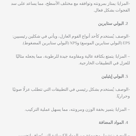
-المزايا: يمتاز بمرونته وتوافقه مع مختلف الأسطح، مما يساعد على سد
الفجوات بشكل فعال.
البولي ستايرين
-الوصف: يُستخدم كأحد أنواع الفوم العازل، ويأتي في شكلين رئيسيين:
EPS (البولي ستايرين الموسع) وXPS (البولي ستايرين المضغوط).
– المزايا: يتمتع بكثافة عالية ومقاومة جيدة للرطوبة، مما يجعله مثاليًا
للعزل في التطبيقات الخارجية.
البولي إيثيلين
-الوصف: يُستخدم بشكل رئيسي في التطبيقات التي تتطلب عزلًا صوتيًا
وحراريًا.
– المزايا: يتميز بخفة الوزن ومرونته، مما يسهل عملية التركيب.
المواد المضافة
– الوصف: تشمل مجموعة من المواد الكيميائية التي تُضاف لتحسين