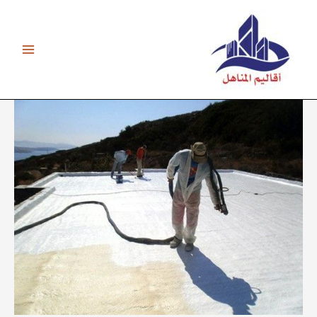
خطي
لى
لمحتوى