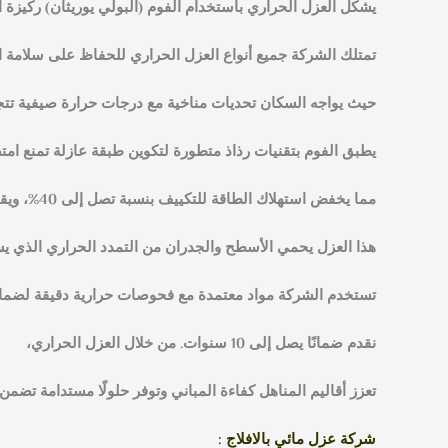
يشكل العزل الحراري باستخدام الفوم (البولي يوريثان) ركيز
تمتلك الشركة جميع أنواع العزل الحراري للحفاظ على سلامة 
حيث يواجه السكان تحديات مناخية مع درجات حرارة صيفية تتجاوز 45 درجة م
يطبق الفوم بتقنيات رذاذ متطورة لتكوين طبقة عازلة تمنع ام
مما يخفض استهلاك الطاقة للتكييف بنسبة تصل إلى 40%، ويقلل من البصمة الكربونية دعمًا لرؤية السعودية 2030.
هذا العزل يحمي الأسطح والجدران من التمدد الحراري الذي ي
تستخدم الشركة مواد معتمدة مع فحوصات حرارية دقيقة لضمان ا
نقدم ضمانًا يصل إلى 10 سنوات. من خلال العزل الحراري،
تعزز أقاليم المناهل كفاءة المباني وتوفر حلولًا مستدامة تضمن را
شركة عزل مائي بالافلاج :