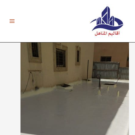
خطي
لى
لمحتوى