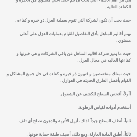
هي من أهم الاشياء التي يجب أن تتم على أعلي متسوي من الخبره و
الكفاءه العاليه .
حيث يجب أن تكون لشركة التي تقوم بعملية العزل ذو خبره و كفاءه .
تهتم أقاليم المناهل بأدق التفاصيل للقيام بعمليات العزل على أعلي
مستوي .
حيث ما يميز شركة اقاليم المناهل عن باقي الشركات و هي خبرتها و
كفاءتها العاليه في مجال العزل .
حيث نمتلك متخصصين و فنييون ذو خبره و كفاءه في حل جميع المشاكل و
القيام بأفضل الطرق الحديثه في العوازل .
أأولاً
، أفحص السطح للكشف عن الشقوق.
أستخدم أدوات لقياس الرطوبة.
ثانياً
، أنظف السطح جيداً. لذلك، أزيل الأتربة والدهون نصلح أي تلف.
ثالثاً
، أطبق المادة العازلة. ومع ذلك، أضيف طبقة حماية فوقها .