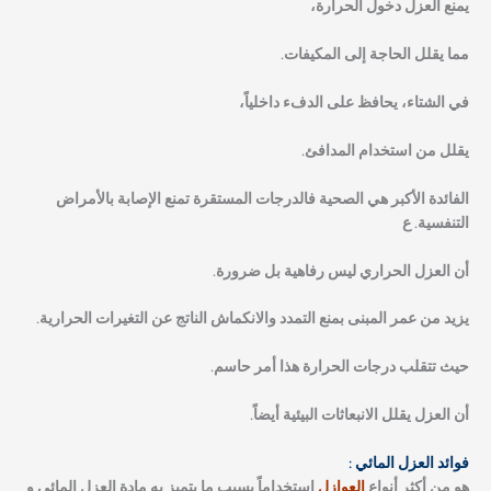
يمنع العزل دخول الحرارة،
مما يقلل الحاجة إلى المكيفات.
في الشتاء، يحافظ على الدفء داخلياً،
يقلل من استخدام المدافئ.
الفائدة الأكبر هي الصحية فالدرجات المستقرة تمنع الإصابة بالأمراض
التنفسية. ع
أن العزل الحراري ليس رفاهية بل ضرورة.
يزيد من عمر المبنى بمنع التمدد والانكماش الناتج عن التغيرات الحرارية.
حيث تتقلب درجات الحرارة هذا أمر حاسم.
أن العزل يقلل الانبعاثات البيئية أيضاً.
فوائد العزل المائي :
هو من أكثر أنواع
العوازل
استخداماً بسبب ما يتميز به مادة العزل المائي و