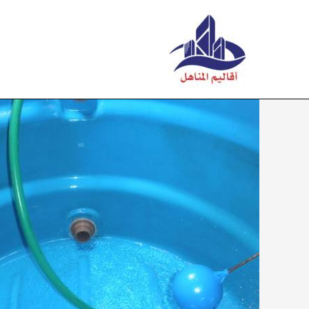
خطي
لى
لمحتوى