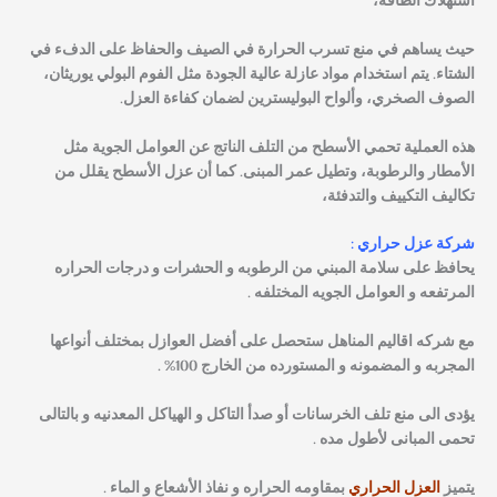
استهلاك الطاقة،
حيث يساهم في منع تسرب الحرارة في الصيف والحفاظ على الدفء في
الشتاء. يتم استخدام مواد عازلة عالية الجودة مثل الفوم البولي يوريثان،
الصوف الصخري، وألواح البوليسترين لضمان كفاءة العزل.
هذه العملية تحمي الأسطح من التلف الناتج عن العوامل الجوية مثل
الأمطار والرطوبة، وتطيل عمر المبنى. كما أن عزل الأسطح يقلل من
تكاليف التكييف والتدفئة،
شركة عزل حراري :
يحافظ على سلامة المبني من الرطوبه و الحشرات و درجات الحراره
المرتفعه و العوامل الجويه المختلفه .
مع شركه اقاليم المناهل ستحصل على أفضل العوازل بمختلف أنواعها
المجربه و المضمونه و المستورده من الخارج 100% .
يؤدى الى منع تلف الخرسانات أو صدأ التاكل و الهياكل المعدنيه و بالتالى
تحمى المبانى لأطول مده .
يتميز
العزل الحراري
بمقاومه الحراره و نفاذ الأشعاع و الماء .