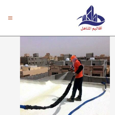
خطي
لى
لمحتوى